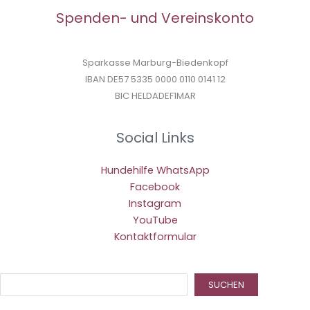
Spenden- und Vereinskonto
Sparkasse Marburg-Biedenkopf
IBAN DE57 5335 0000 0110 0141 12
BIC HELDADEF1MAR
Social Links
Hundehilfe WhatsApp
Facebook
Instagram
YouTube
Kontaktformular
Suc
SUCHEN