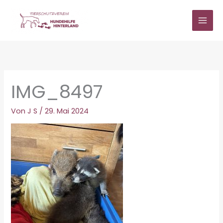
Zum
Inhalt
springen
IMG_8497
Von
J S
/
29. Mai 2024