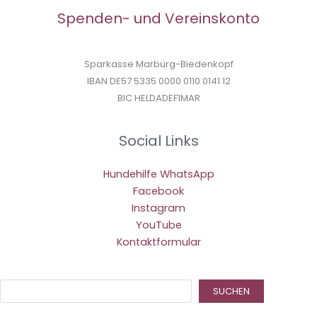
Spenden- und Vereinskonto
Sparkasse Marburg-Biedenkopf
IBAN DE57 5335 0000 0110 0141 12
BIC HELDADEF1MAR
Social Links
Hundehilfe WhatsApp
Facebook
Instagram
YouTube
Kontaktformular
Suc
SUCHEN