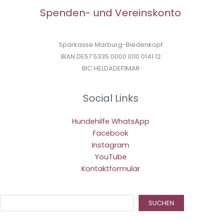
Spenden- und Vereinskonto
Sparkasse Marburg-Biedenkopf
IBAN DE57 5335 0000 0110 0141 12
BIC HELDADEF1MAR
Social Links
Hundehilfe WhatsApp
Facebook
Instagram
YouTube
Kontaktformular
Suc
SUCHEN