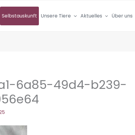
Selbstauskunft
Unsere Tiere
Aktuelles
Über uns
a1-6a85-49d4-b239-
956e64
025