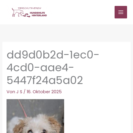
Zum
Inhalt
springen
dd9d0b2d-1ec0-
4cd0-aae4-
5447f24a5a02
Von
J S
/
16. Oktober 2025