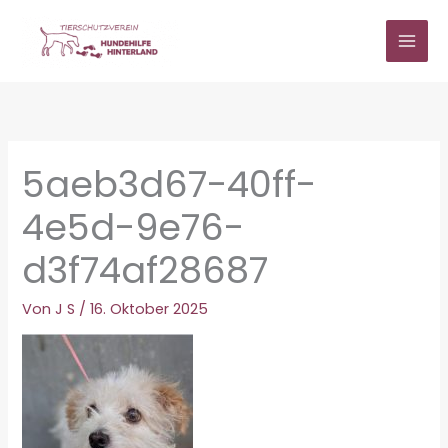
Zum
Inhalt
springen
5aeb3d67-40ff-
4e5d-9e76-
d3f74af28687
Von
J S
/
16. Oktober 2025