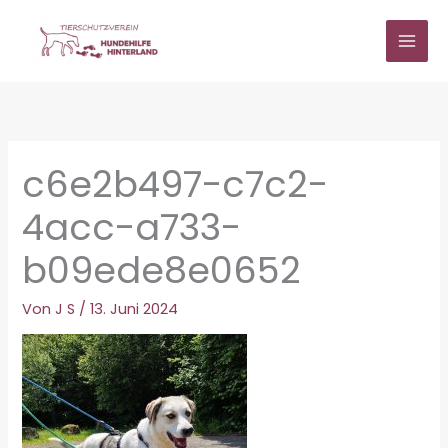
Zum
Inhalt
springen
c6e2b497-c7c2-
4acc-a733-
b09ede8e0652
Von
J S
/
13. Juni 2024