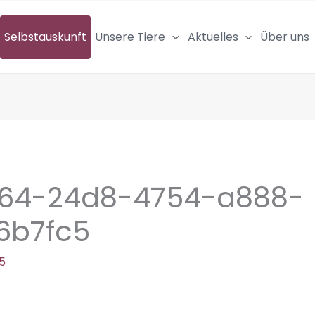
Selbstauskunft
Unsere Tiere
Aktuelles
Über uns
64-24d8-4754-a888-
6b7fc5
5