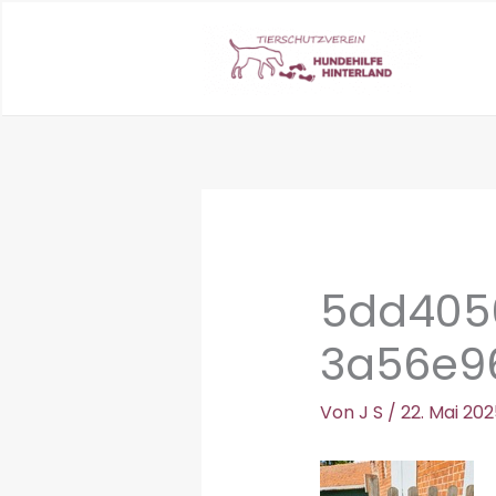
Zum
Inhalt
springen
5dd405
3a56e9
Von
J S
/
22. Mai 202