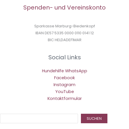
Spenden- und Vereinskonto
Sparkasse Marburg-Biedenkopf
IBAN DE57 5335 0000 0110 0141 12
BIC HELDADEF1MAR
Social Links
Hundehilfe WhatsApp
Facebook
Instagram
YouTube
Kontaktformular
Suc
SUCHEN