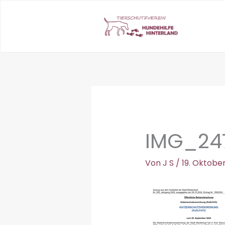
Zum
Inhalt
springen
IMG_24
Von
J S
/
19. Oktobe