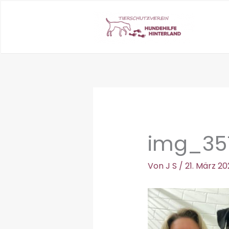
Zum
Inhalt
springen
img_351
Von
J S
/
21. März 20