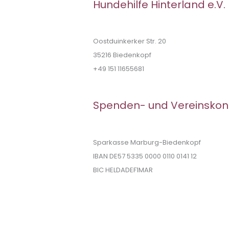
Hundehilfe Hinterland e.V.
Oostduinkerker Str. 20
35216 Biedenkopf
+49 151 11655681
Spenden- und Vereinskon
Sparkasse Marburg-Biedenkopf
IBAN DE57 5335 0000 0110 0141 12
BIC HELDADEF1MAR