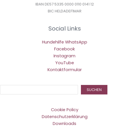
IBAN DE57 5335 0000 0110 0141 12
BIC HELDADEF1MAR
Social Links
Hundehilfe WhatsApp
Facebook
Instagram
YouTube
Kontaktformular
Suc
SUCHEN
Cookie Policy
Datenschutzerklärung
Downloads