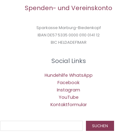
Spenden- und Vereinskonto
Sparkasse Marburg-Biedenkopf
IBAN DE57 5335 0000 0110 0141 12
BIC HELDADEF1MAR
Social Links
Hundehilfe WhatsApp
Facebook
Instagram
YouTube
Kontaktformular
Suc
SUCHEN