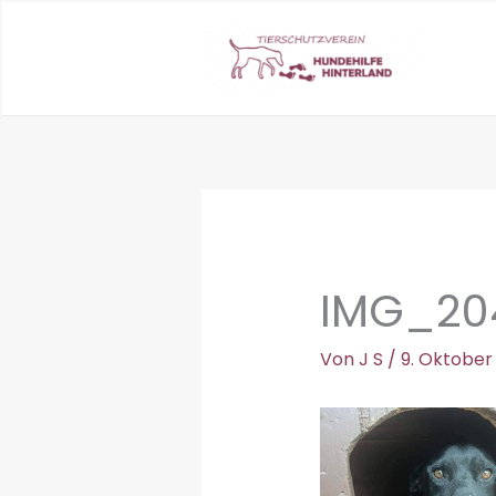
Zum
Inhalt
springen
IMG_20
Von
J S
/
9. Oktober