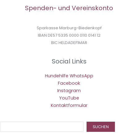
Spenden- und Vereinskonto
Sparkasse Marburg-Biedenkopf
IBAN DE57 5335 0000 0110 0141 12
BIC HELDADEF1MAR
Social Links
Hundehilfe WhatsApp
Facebook
Instagram
YouTube
Kontaktformular
Suc
SUCHEN