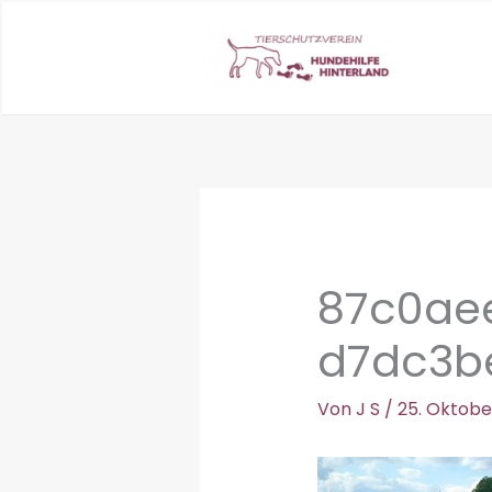
Zum
Inhalt
springen
87c0aee
d7dc3b
Von
J S
/
25. Oktobe