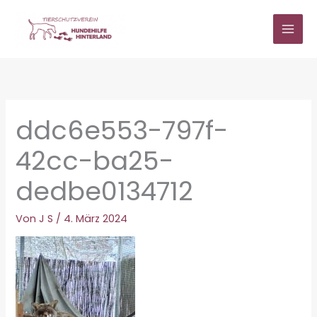
Zum
Inhalt
springen
ddc6e553-797f-
42cc-ba25-
dedbe0134712
Von
J S
/
4. März 2024