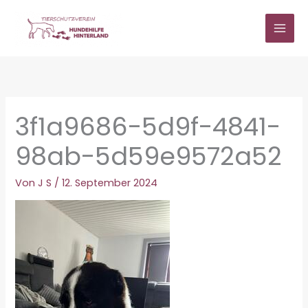
Zum
Inhalt
springen
3f1a9686-5d9f-4841-
98ab-5d59e9572a52
Von
J S
/
12. September 2024