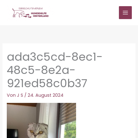
Zum
Inhalt
springen
ada3c5cd-8ec1-
48c5-8e2a-
921ed58c0b37
Von
J S
/
24. August 2024