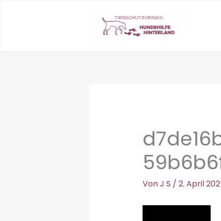
Zum
Inhalt
springen
d7de16
59b6b6
Von
J S
/
2. April 20