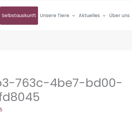
Selbstauskunft
Unsere Tiere
Aktuelles
Über uns
b3-763c-4be7-bd00-
fd8045
25