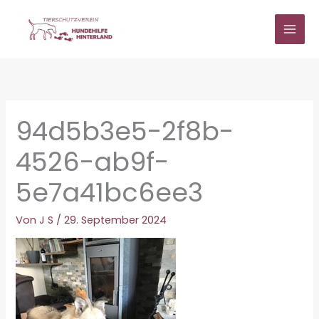
Zum
Inhalt
springen
94d5b3e5-2f8b-
4526-ab9f-
5e7a41bc6ee3
Von
J S
/
29. September 2024