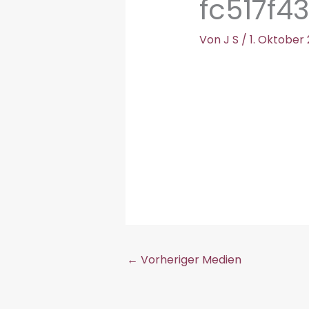
fc517f4
Von
J S
/
1. Oktober
←
Vorheriger Medien