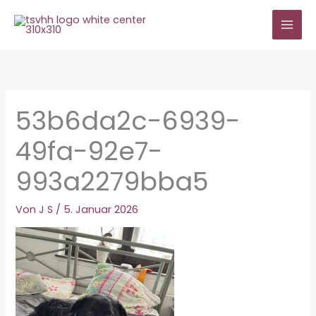
Zum
Inhalt
springen
53b6da2c-6939-
49fa-92e7-
993a2279bba5
Von
J S
/
5. Januar 2026