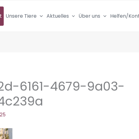
t
Unsere Tiere
Aktuelles
Über uns
Helfen/Kon
2d-6161-4679-9a03-
4c239a
025