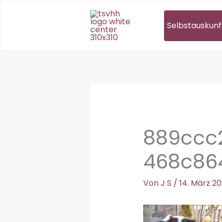
Zum
Inhalt
Selbstauskunf
springen
889ccc
468c86
Von
J S
/
14. März 2