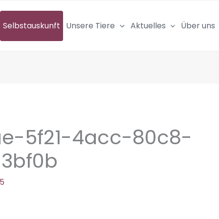
Selbstauskunft
Unsere Tiere
Aktuelles
Über uns
ae-5f21-4acc-80c8-
13bf0b
25