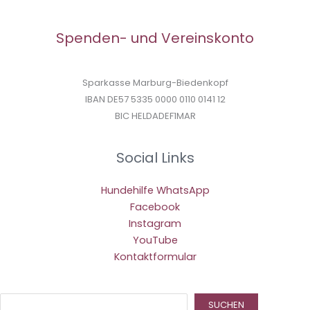
Spenden- und Vereinskonto
Sparkasse Marburg-Biedenkopf
IBAN DE57 5335 0000 0110 0141 12
BIC HELDADEF1MAR
Social Links
Hundehilfe WhatsApp
Facebook
Instagram
YouTube
Kontaktformular
Suc
SUCHEN