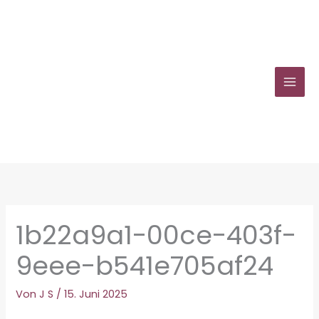
Zum
Inhalt
springen
1b22a9a1-00ce-403f-
9eee-b541e705af24
Von
J S
/
15. Juni 2025