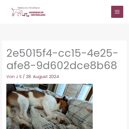
Zum
Inhalt
springen
2e5015f4-cc15-4e25-
afe8-9d602dce8b68
Von
J S
/
28. August 2024