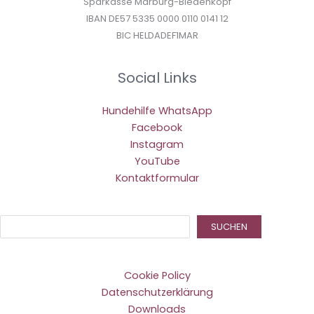
Sparkasse Marburg-Biedenkopf
IBAN DE57 5335 0000 0110 0141 12
BIC HELDADEF1MAR
Social Links
Hundehilfe WhatsApp
Facebook
Instagram
YouTube
Kontaktformular
Suc
SUCHEN
Cookie Policy
Datenschutzerklärung
Downloads