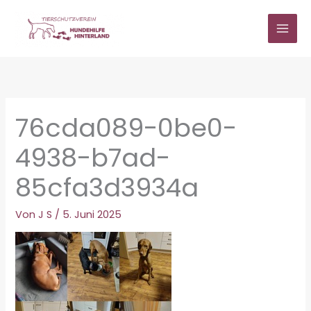
Zum
Inhalt
springen
76cda089-0be0-
4938-b7ad-
85cfa3d3934a
Von
J S
/
5. Juni 2025