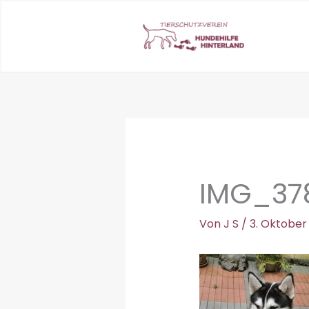
Zum
Inhalt
springen
IMG_37
Von
J S
/
3. Oktober