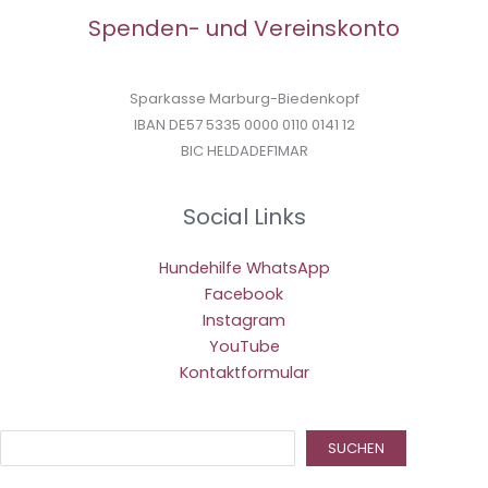
Spenden- und Vereinskonto
Sparkasse Marburg-Biedenkopf
IBAN DE57 5335 0000 0110 0141 12
BIC HELDADEF1MAR
Social Links
Hundehilfe WhatsApp
Facebook
Instagram
YouTube
Kontaktformular
Suc
SUCHEN