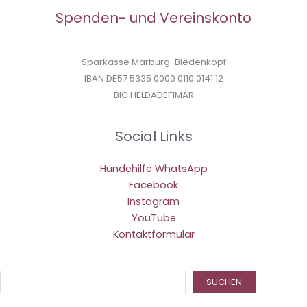
Spenden- und Vereinskonto
Sparkasse Marburg-Biedenkopf
IBAN DE57 5335 0000 0110 0141 12
BIC HELDADEF1MAR
Social Links
Hundehilfe WhatsApp
Facebook
Instagram
YouTube
Kontaktformular
Suc
SUCHEN