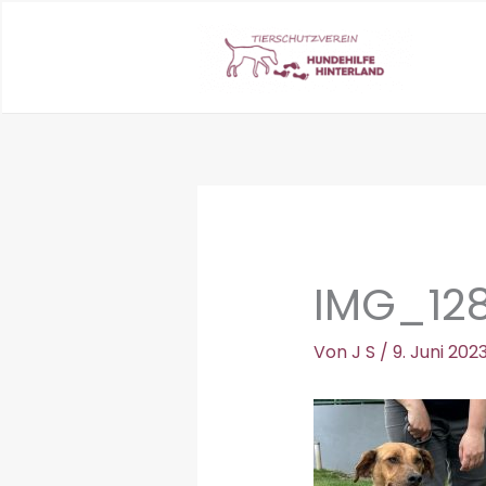
Zum
Inhalt
springen
IMG_12
Von
J S
/
9. Juni 202