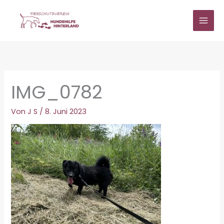
Zum
Inhalt
springen
IMG_0782
Von
J S
/
8. Juni 2023