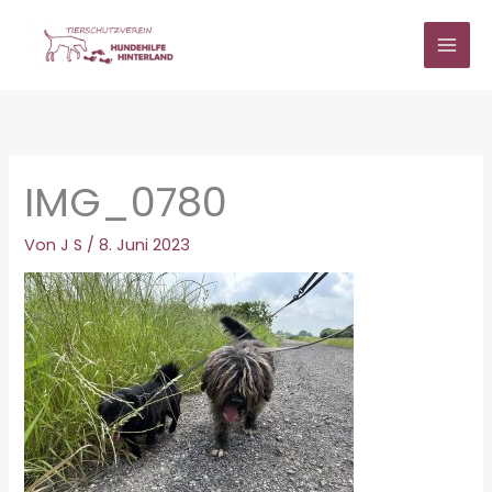
Zum
Inhalt
springen
IMG_0780
Von
J S
/
8. Juni 2023