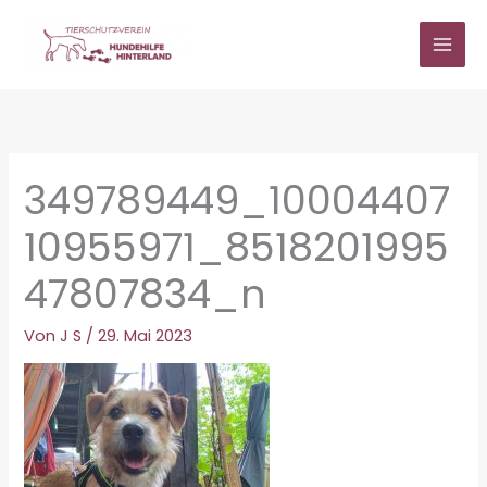
Zum
Inhalt
springen
349789449_10004407
10955971_8518201995
47807834_n
Von
J S
/
29. Mai 2023