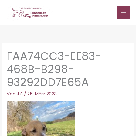
Zum
Inhalt
springen
FAA74CC3-EE83-
468B-B298-
93292DD7E65A
Von
J S
/
25. März 2023