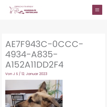
Zum
Inhalt
springen
AE7F943C-0CCC-
4934-A835-
A152A11DD2F4
Von
J S
/
12. Januar 2023