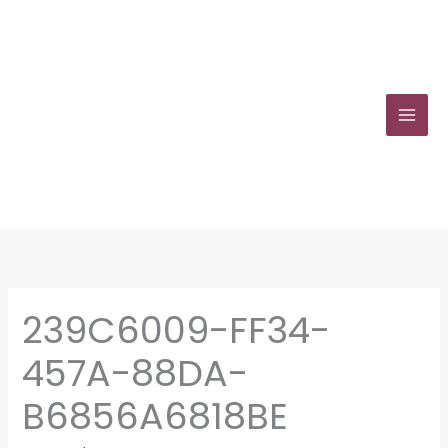
Zum
Inhalt
springen
239C6009-FF34-
457A-88DA-
B6856A6818BE