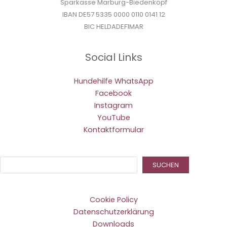
Sparkasse Marburg-Biedenkopf
IBAN DE57 5335 0000 0110 0141 12
BIC HELDADEF1MAR
Social Links
Hundehilfe WhatsApp
Facebook
Instagram
YouTube
Kontaktformular
Suc
SUCHEN
Cookie Policy
Datenschutzerklärung
Downloads