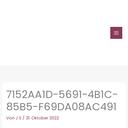
Zum
Inhalt
springen
7152AA1D-5691-4B1C-
85B5-F69DA08AC491
Von
J S
/
31. Oktober 2022