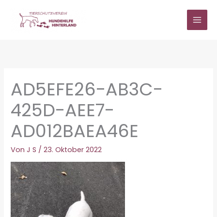
Zum
Inhalt
springen
AD5EFE26-AB3C-
425D-AEE7-
AD012BAEA46E
Von
J S
/
23. Oktober 2022