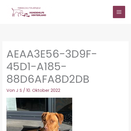
Zum
Inhalt
springen
AEAA3E56-3D9F-
45D1-A185-
88D6AFA8D2DB
Von
J S
/
10. Oktober 2022