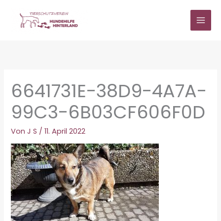
Zum
Inhalt
springen
6641731E-38D9-4A7A-
99C3-6B03CF606F0D
Von
J S
/
11. April 2022