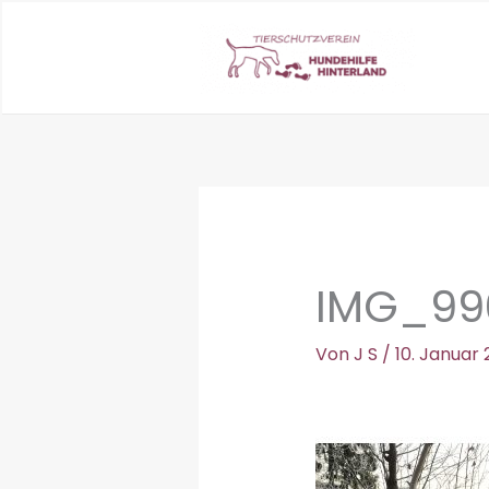
Zum
Inhalt
springen
IMG_99
Von
J S
/
10. Januar