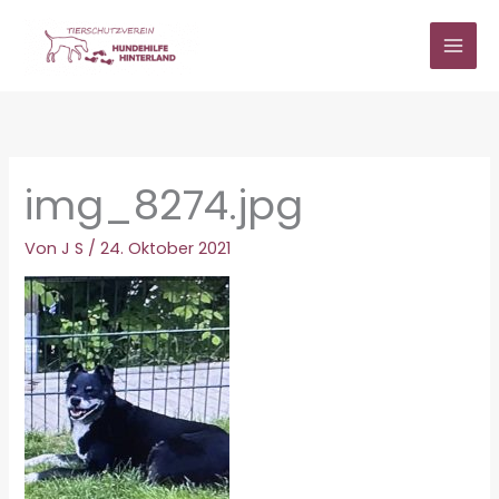
Zum
Inhalt
springen
img_8274.jpg
Von
J S
/
24. Oktober 2021