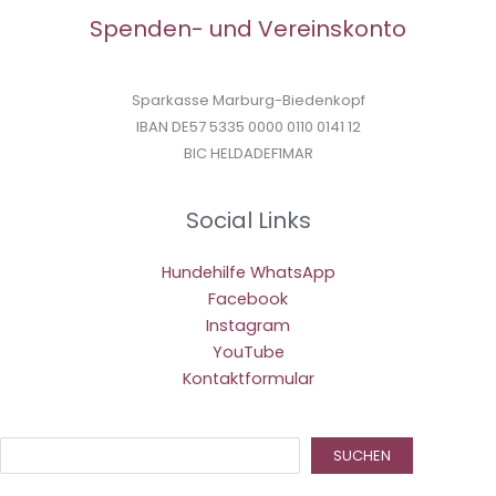
Spenden- und Vereinskonto
Sparkasse Marburg-Biedenkopf
IBAN DE57 5335 0000 0110 0141 12
BIC HELDADEF1MAR
Social Links
Hundehilfe WhatsApp
Facebook
Instagram
YouTube
Kontaktformular
Suc
SUCHEN