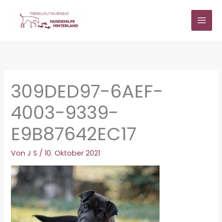
Zum
Inhalt
springen
309DED97-6AEF-
4003-9339-
E9B87642EC17
Von
J S
/
10. Oktober 2021