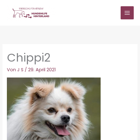
Zum
Inhalt
springen
Chippi2
Von
J S
/
29. April 2021