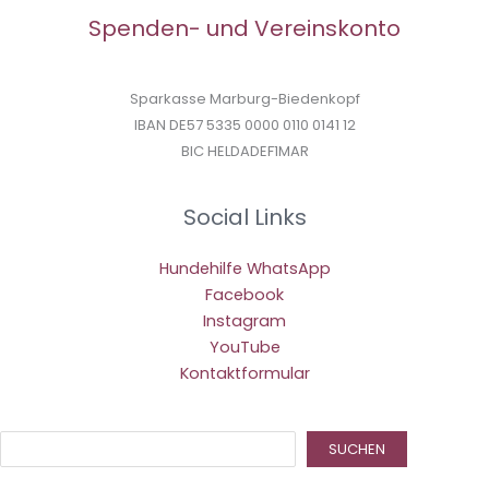
Spenden- und Vereinskonto
Sparkasse Marburg-Biedenkopf
IBAN DE57 5335 0000 0110 0141 12
BIC HELDADEF1MAR
Social Links
Hundehilfe WhatsApp
Facebook
Instagram
YouTube
Kontaktformular
Suc
SUCHEN