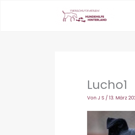
Zum
Inhalt
springen
Lucho1
Von
J S
/
13. März 20