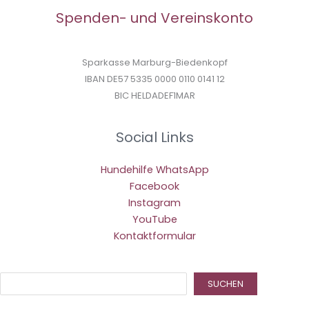
Spenden- und Vereinskonto
Sparkasse Marburg-Biedenkopf
IBAN DE57 5335 0000 0110 0141 12
BIC HELDADEF1MAR
Social Links
Hundehilfe WhatsApp
Facebook
Instagram
YouTube
Kontaktformular
Suc
SUCHEN