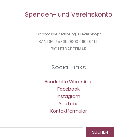
Spenden- und Vereinskonto
Sparkasse Marburg-Biedenkopf
IBAN DE57 5335 0000 0110 0141 12
BIC HELDADEF1MAR
Social Links
Hundehilfe WhatsApp
Facebook
Instagram
YouTube
Kontaktformular
Suc
SUCHEN